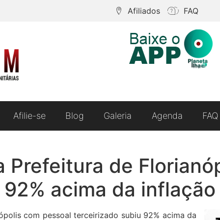
Afiliados
FAQ
Afilie-se
Blog
Galeria
Agenda
FAQ
 Prefeitura de Florianó
u 92% acima da inflação
nópolis com pessoal terceirizado subiu 92% acima da