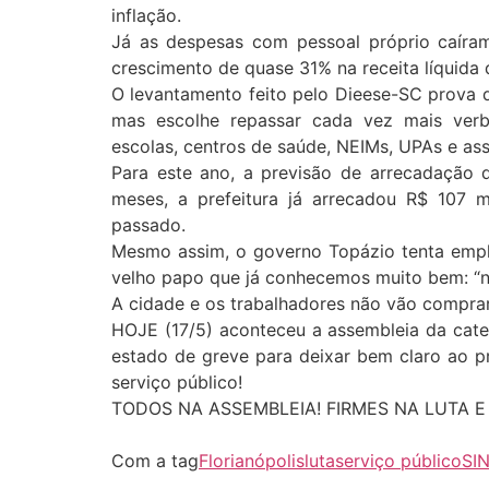
inflação.
Já as despesas com pessoal próprio caíram
crescimento de quase 31% na receita líquida d
O levantamento feito pelo Dieese-SC prova q
mas escolhe repassar cada vez mais verb
escolas, centros de saúde, NEIMs, UPAs e ass
Para este ano, a previsão de arrecadação 
meses, a prefeitura já arrecadou R$ 107
passado.
Mesmo assim, o governo Topázio tenta emp
velho papo que já conhecemos muito bem: “nã
A cidade e os trabalhadores não vão comprar 
HOJE (17/5) aconteceu a assembleia da cat
estado de greve para deixar bem claro ao pr
serviço público!
TODOS NA ASSEMBLEIA! FIRMES NA LUTA E 
Com a tag
Florianópolis
luta
serviço público
SI